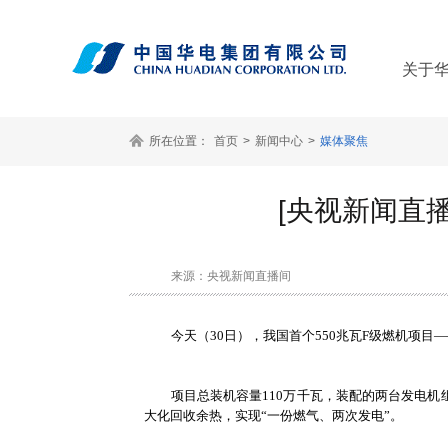
关于
所在位置：
首页
>
新闻中心
>
媒体聚焦
[央视新闻直
来源：央视新闻直播间
今天（
30日），我国首个550兆瓦F级燃机项
项目总装机容量
110万千瓦，装配的两台发电
大化回收余热，实现“一份燃气、两次发电”。