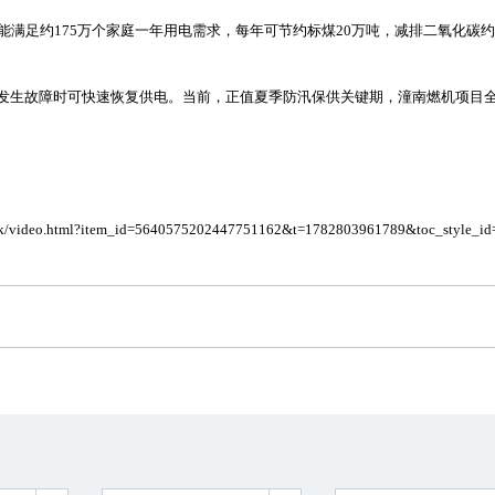
，能满足约175万个家庭一年用电需求，每年可节约标煤20万吨，减排二氧化碳
发生故障时可快速恢复供电。当前，正值夏季防汛保供关键期，潼南燃机项目
-book/video.html?item_id=5640575202447751162&t=1782803961789&toc_style_id