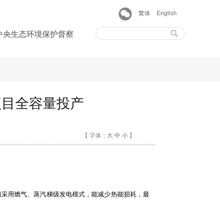
繁体
English
中央生态环境保护督察
项目全容量投产
【 字体：
大
中
小
】
组采用燃气、蒸汽梯级发电模式，能减少热能损耗，最